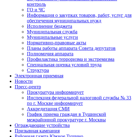
контроль
ГО и ЧС
Информация о закупках товаров, работ, услуг для
обеспечения муниципальных нужд
Исполнение бюджета
Муниципальная служба
Муниципальные услуги
Нормативно-правовые акты
Планы работы аппарата Совета депутатов
Полномочия аппарата
Профилактика терроризма и экстремизма
Специальная оценка условий труда
Структура
Электронная приемная
Новости
Пресс-центр
Прокуратура информирует
Инспекция федеральной налоговой службы № 33
по г. Москве информирует
Аккредитация СМИ
График приема граждан в Тушинской
межрайонной прокуратуре г. Москвы
Ограждающие устройства
Призывная кампания
Районная газета Южное Тушино