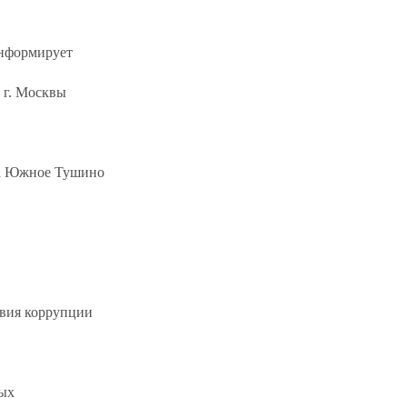
информирует
 г. Москвы
га Южное Тушино
твия коррупции
ных