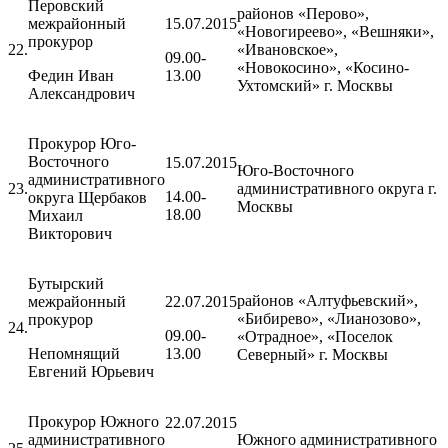
Перовский
районов «Перово»,
межрайонный
15.07.2015
«Новогиреево», «Вешняки»,
прокурор
22.
«Ивановское»,
09.00-
«Новокосино», «Косино-
Федин Иван
13.00
Ухтомский» г. Москвы
Александрович
Прокурор Юго-
Восточного
15.07.2015
Юго-Восточного
административного
23.
административного округа г.
14.00-
округа Щербаков
Москвы
18.00
Михаил
Викторович
Бутырский
районов «Алтуфьевский»,
межрайонный
22.07.2015
«Бибирево», «Лианозово»,
прокурор
24.
09.00-
«Отрадное», «Поселок
Непомнящий
13.00
Северный» г. Москвы
Евгений Юрьевич
Прокурор Южного
22.07.2015
административного
Южного административного