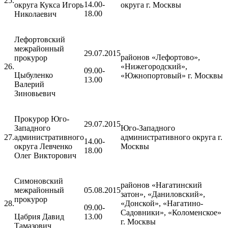
25.
14.00-
округа Кукса Игорь
округа г. Москвы
18.00
Николаевич
Лефортовский
межрайонный
29.07.2015
районов «Лефортово»,
прокурор
26.
«Нижегородский»,
09.00-
Цыбуленко
«Южнопортовый» г. Москвы
13.00
Валерий
Зиновьевич
Прокурор Юго-
29.07.2015
Западного
Юго-Западного
27.
административного
административного округа г.
14.00-
округа Левченко
Москвы
18.00
Олег Викторович
Симоновский
районов «Нагатинский
межрайонный
05.08.2015
затон», «Даниловский»,
прокурор
28.
«Донской», «Нагатино-
09.00-
Садовники», «Коломенское»
Цабрия Давид
13.00
г. Москвы
Тамазович