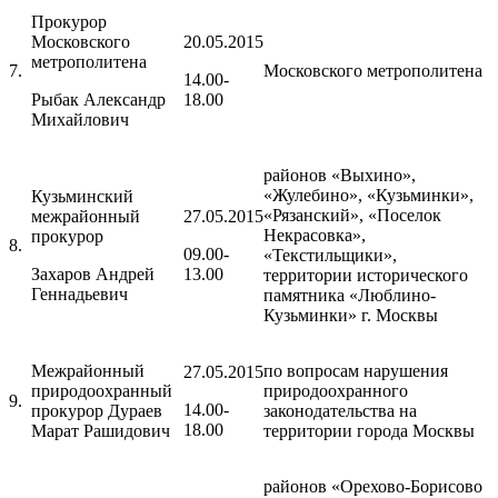
Прокурор
Московского
20.05.2015
метрополитена
7.
Московского метрополитена
14.00-
Рыбак Александр
18.00
Михайлович
районов «Выхино»,
«Жулебино», «Кузьминки»,
Кузьминский
«Рязанский», «Поселок
межрайонный
27.05.2015
Некрасовка»,
прокурор
8.
09.00-
«Текстильщики»,
Захаров Андрей
13.00
территории исторического
Геннадьевич
памятника «Люблино-
Кузьминки» г. Москвы
Межрайонный
по вопросам нарушения
27.05.2015
природоохранный
природоохранного
9.
14.00-
прокурор Дураев
законодательства на
18.00
Марат Рашидович
территории города Москвы
районов «Орехово-Борисово