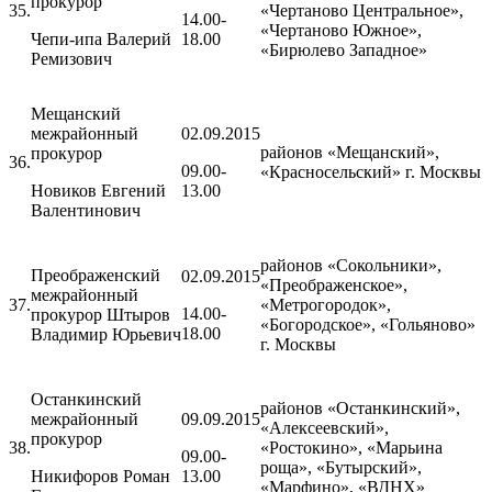
прокурор
35.
«Чертаново Центральное»,
14.00-
«Чертаново Южное»,
Чепи-ипа Валерий
18.00
«Бирюлево Западное»
Ремизович
Мещанский
межрайонный
02.09.2015
районов «Мещанский»,
прокурор
36.
09.00-
«Красносельский» г. Москвы
Новиков Евгений
13.00
Валентинович
районов «Сокольники»,
Преображенский
02.09.2015
«Преображенское»,
межрайонный
37.
«Метрогородок»,
14.00-
прокурор Штыров
«Богородское», «Гольяново»
18.00
Владимир Юрьевич
г. Москвы
Останкинский
районов «Останкинский»,
межрайонный
09.09.2015
«Алексеевский»,
прокурор
38.
«Ростокино», «Марьина
09.00-
роща», «Бутырский»,
Никифоров Роман
13.00
«Марфино», «ВДНХ»