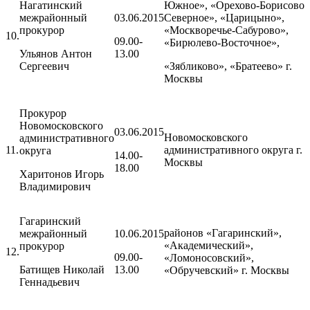
Нагатинский
Южное», «Орехово-Борисово
межрайонный
03.06.2015
Северное», «Царицыно»,
прокурор
«Москворечье-Сабурово»,
10.
09.00-
«Бирюлево-Восточное»,
Ульянов Антон
13.00
Сергеевич
«Зябликово», «Братеево» г.
Москвы
Прокурор
Новомосковского
03.06.2015
Новомосковского
административного
11.
административного округа г.
округа
14.00-
Москвы
18.00
Харитонов Игорь
Владимирович
Гагаринский
районов «Гагаринский»,
межрайонный
10.06.2015
«Академический»,
прокурор
12.
09.00-
«Ломоносовский»,
Батищев Николай
13.00
«Обручевский» г. Москвы
Геннадьевич