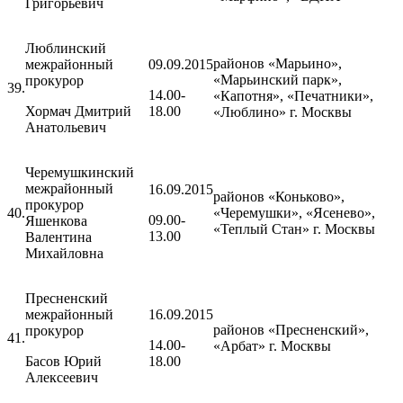
Григорьевич
Люблинский
районов «Марьино»,
межрайонный
09.09.2015
«Марьинский парк»,
прокурор
39.
14.00-
«Капотня», «Печатники»,
Хормач Дмитрий
18.00
«Люблино» г. Москвы
Анатольевич
Черемушкинский
межрайонный
16.09.2015
районов «Коньково»,
прокурор
40.
«Черемушки», «Ясенево»,
09.00-
Яшенкова
«Теплый Стан» г. Москвы
13.00
Валентина
Михайловна
Пресненский
межрайонный
16.09.2015
районов «Пресненский»,
прокурор
41.
14.00-
«Арбат» г. Москвы
Басов Юрий
18.00
Алексеевич