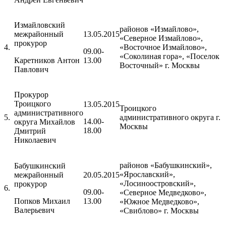
Измайловский
районов «Измайлово»,
межрайонный
13.05.2015
«Северное Измайлово»,
прокурор
4.
«Восточное Измайлово»,
09.00-
«Соколиная гора», «Поселок
Каретников Антон
13.00
Восточный» г. Москвы
Павлович
Прокурор
Троицкого
13.05.2015
Троицкого
административного
5.
административного округа г.
14.00-
округа Михайлов
Москвы
18.00
Дмитрий
Николаевич
районов «Бабушкинский»,
Бабушкинский
«Ярославский»,
межрайонный
20.05.2015
«Лосиноостровский»,
прокурор
6.
09.00-
«Северное Медведково»,
Попков Михаил
13.00
«Южное Медведково»,
Валерьевич
«Свиблово» г. Москвы