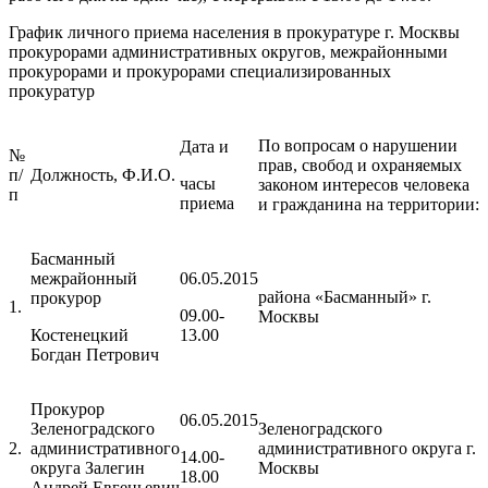
График личного приема населения в прокуратуре г. Москвы
прокурорами административных округов, межрайонными
прокурорами и прокурорами специализированных
прокуратур
По вопросам о нарушении
Дата и
№
прав, свобод и охраняемых
п/
Должность, Ф.И.О.
часы
законом интересов человека
п
приема
и гражданина на территории:
Басманный
межрайонный
06.05.2015
района «Басманный» г.
прокурор
1.
09.00-
Москвы
Костенецкий
13.00
Богдан Петрович
Прокурор
06.05.2015
Зеленоградского
Зеленоградского
2.
административного
административного округа г.
14.00-
округа Залегин
Москвы
18.00
Андрей Евгеньевич