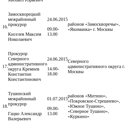
Замоскворецкий
межрайонный
24.06.2015
районов «Замоскворечье»,
прокурор
16.
09.00-
«Якиманка» г. Москвы
Киселев Максим
13.00
Николаевич
Прокурор
Северного
24.06.2015
Северного
административного
17.
административного округа г.
14.00-
округа Кремнев
Москвы
18.00
Константин
Константинович
Тушинский
районов «Митино»,
межрайонный
01.07.2015
«Покровское-Стрешнево»,
прокурор
18.
«Южное Тушино»,
09.00-
«Северное Тушино»,
Гацко Александр
13.00
«Куркино»
Валерьевич