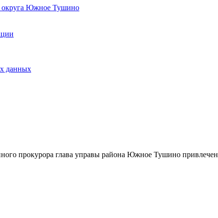
о округа Южное Тушино
ации
ых данных
ного прокурора глава управы района Южное Тушино привлечен