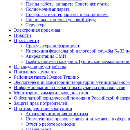
Планы работы аппарата Совета депутатов
Полномочия аппарата
Профилактика терроризма и экстремизма
Специальная оценка условий труда
Структура
Электронная приемная
Новости
Пресс-центр
Прокуратура информирует
Инспекция федеральной налоговой службы № 33 по
Аккредитация СМИ
График приема граждан в Тушинской межрайонной 
Ограждающие устройства
Призывная кампания
Районная газета Южное Тушино
Экологический мониторинг территории муниципальног
Информирование о несчастном случае на производстве
Мониторинг ярмарки выходного дня
О бесплатной юридической помощи в Российской Федер
Защита прав потребителей
Противодействие коррупции
Антикоррупционная экпертиза
Нормативные правовые акты и иные акты в сфере 
Отчет о работе комиссии
Планы работ