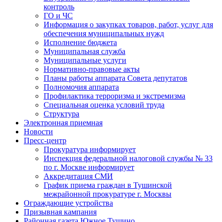
контроль
ГО и ЧС
Информация о закупках товаров, работ, услуг для
обеспечения муниципальных нужд
Исполнение бюджета
Муниципальная служба
Муниципальные услуги
Нормативно-правовые акты
Планы работы аппарата Совета депутатов
Полномочия аппарата
Профилактика терроризма и экстремизма
Специальная оценка условий труда
Структура
Электронная приемная
Новости
Пресс-центр
Прокуратура информирует
Инспекция федеральной налоговой службы № 33
по г. Москве информирует
Аккредитация СМИ
График приема граждан в Тушинской
межрайонной прокуратуре г. Москвы
Ограждающие устройства
Призывная кампания
Районная газета Южное Тушино