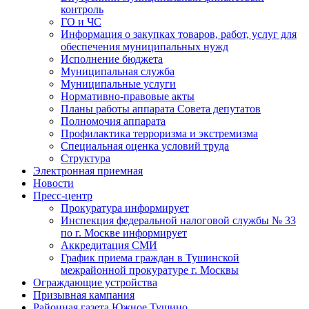
контроль
ГО и ЧС
Информация о закупках товаров, работ, услуг для
обеспечения муниципальных нужд
Исполнение бюджета
Муниципальная служба
Муниципальные услуги
Нормативно-правовые акты
Планы работы аппарата Совета депутатов
Полномочия аппарата
Профилактика терроризма и экстремизма
Специальная оценка условий труда
Структура
Электронная приемная
Новости
Пресс-центр
Прокуратура информирует
Инспекция федеральной налоговой службы № 33
по г. Москве информирует
Аккредитация СМИ
График приема граждан в Тушинской
межрайонной прокуратуре г. Москвы
Ограждающие устройства
Призывная кампания
Районная газета Южное Тушино